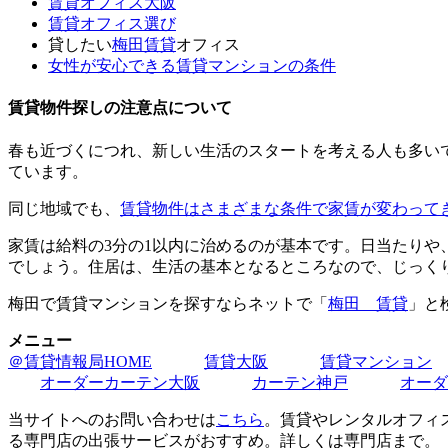
賃貸オフィス大阪
賃貸オフィス選び
貸したい
梅田賃貸
オフィス
女性が安心できる賃貸マンションの条件
賃貸物件探しの注意点について
春も近づくにつれ、新しい生活のスタートを考える人も多い
ています。
同じ地域でも、
賃貸物件はさまざまな条件で家賃が変わって
家賃は給料の3分の1以内に治めるのが基本です。日当たり
でしょう。住居は、生活の基本となるところなので、じっく
梅田で賃貸マンションを探すならネットで「
梅田 賃貸
」と
メニュー
＠賃貸情報局HOME
賃貸大阪
賃貸マンション
オーダーカーテン大阪
カーテン神戸
オーダ
当サイトへのお問い合わせは
こちら
。賃貸やレンタルオフィ
る専門店の出張サービスがおすすめ。詳しくは専門店まで。